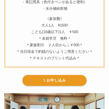
・筆記用具（色付きペンがあると便利）
・水分補給飲物
《参加費》
大人1人 ¥1500
こども(18歳以下)1人 ￥500
＊未就学児 無料＊
＊家族割引 ２人目から△￥500＊
＊当日現金で釣銭のないようご用意ください＊
＊テキストのプリント代込み＊
お申し込み